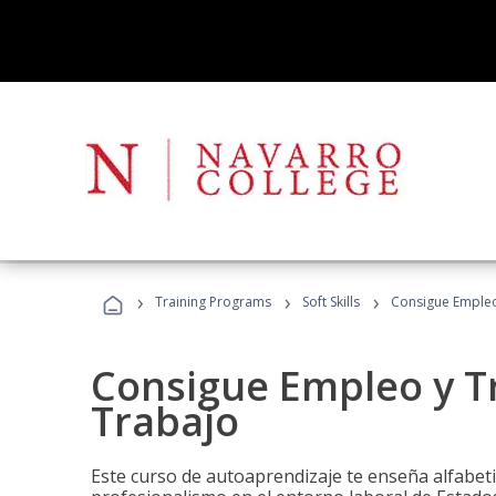
›
›
›
Training Programs
Soft Skills
Consigue Empleo
Consigue Empleo y T
Trabajo
Este curso de autoaprendizaje te enseña alfabeti