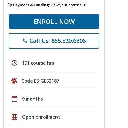
Payment & Funding:
view your options
ENROLL NOW
Call Us: 855.520.6806
phone
schedule
191 course hrs
Code ES-GES2187
calendar_today
9 months
grid_on
Open enrollment