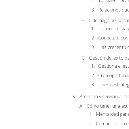
Tu imagen profe
Relaciones que
Liderazgo personal 
Domina tu día y
Conéctate con 
Haz crecer tu 
Gestión del éxito p
Gestiona el est
Crea oportunid
Lidera estraté
Atención y servicio al cl
Cómo tener una acti
Mentalidad gana
Comunicación ef