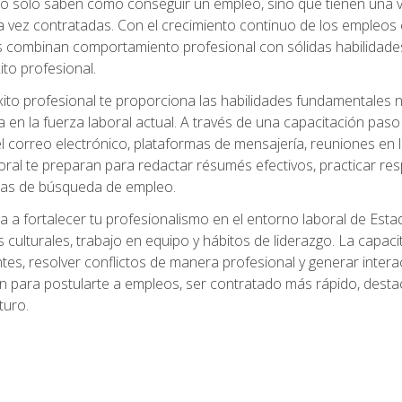
no solo saben cómo conseguir un empleo, sino que tienen una ve
ez contratadas. Con el crecimiento continuo de los empleos en 
s combinan comportamiento profesional con sólidas habilidades
ito profesional.
xito profesional te proporciona las habilidades fundamentales
n la fuerza laboral actual. A través de una capacitación paso a
del correo electrónico, plataformas de mensajería, reuniones en 
ral te preparan para redactar résumés efectivos, practicar res
rmas de búsqueda de empleo.
a a fortalecer tu profesionalismo en el entorno laboral de Es
 culturales, trabajo en equipo y hábitos de liderazgo. La capaci
tes, resolver conflictos de manera profesional y generar interac
n para postularte a empleos, ser contratado más rápido, destac
turo.