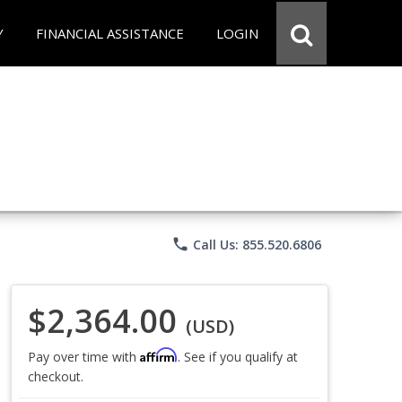
Y
FINANCIAL ASSISTANCE
LOGIN
phone
Call Us: 855.520.6806
$2,364.00
(USD)
Affirm
Pay over time with
. See if you qualify at
checkout.