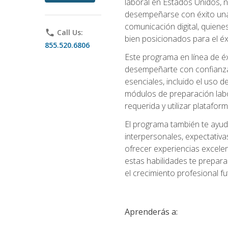
laboral en Estados Unidos, 
desempeñarse con éxito una v
comunicación digital, quiene
phone
Call Us:
bien posicionados para el éx
855.520.6806
Este programa en línea de é
desempeñarte con confianza e
esenciales, incluido el uso 
módulos de preparación labo
requerida y utilizar platafo
El programa también te ayud
interpersonales, expectativas
ofrecer experiencias excelen
estas habilidades te prepara
el crecimiento profesional fu
Aprenderás a: