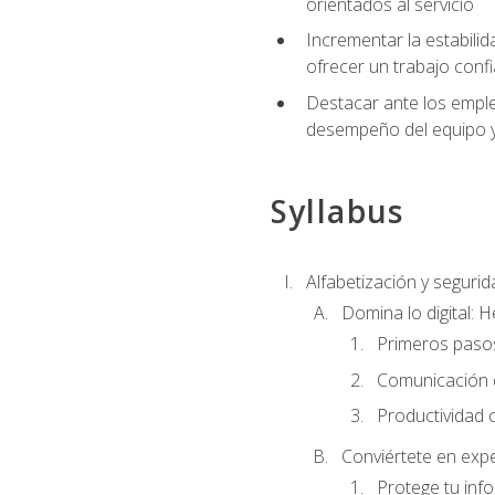
orientados al servicio
Incrementar la estabilid
ofrecer un trabajo confi
Destacar ante los emplea
desempeño del equipo y 
Syllabus
Alfabetización y segurida
Domina lo digital: 
Primeros pasos
Comunicación di
Productividad 
Conviértete en expe
Protege tu inf