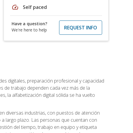
speed
Self paced
Have a question?
REQUEST INFO
We're here to help
es digitales, preparación profesional y capacidad
es de trabajo dependen cada vez más de la
, la alfabetización digital sólida se ha vuelto
en diversas industrias, con puestos de atención
o a largo plazo. Las personas que cuentan con
stión del tiempo, trabajo en equipo y etiqueta