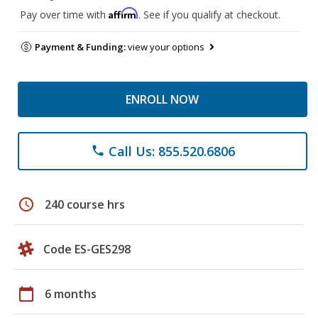
Affirm
Pay over time with
. See if you qualify at checkout.
Payment & Funding:
view your options
ENROLL NOW
Call Us: 855.520.6806
phone
schedule
240 course hrs
Code ES-GES298
calendar_today
6 months