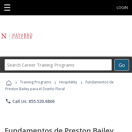
☰
LOGIN
Search
Go
Career
Training
›
›
›
Programs
Training Programs
Hospitality
Fundamentos de
Preston Bailey para el Diseño Floral
phone
Call Us: 855.520.6806
Fundamentos de Preston Bailey