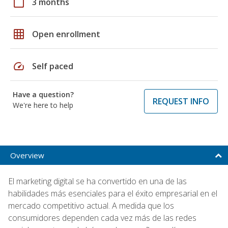
calendar_today
3 months
grid_on
Open enrollment
speed
Self paced
Have a question?
REQUEST INFO
We're here to help
Overview
El marketing digital se ha convertido en una de las
habilidades más esenciales para el éxito empresarial en el
mercado competitivo actual. A medida que los
consumidores dependen cada vez más de las redes