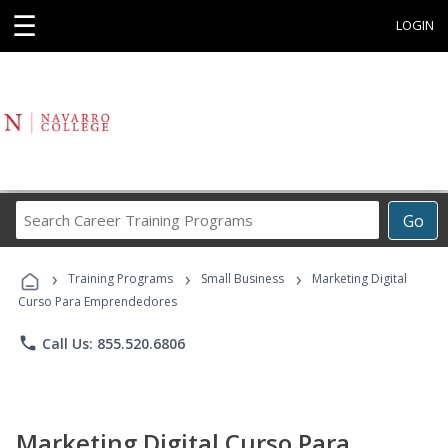
☰
LOGIN
Search
Go
Career
Training
›
›
›
Programs
Training Programs
Small Business
Marketing Digital
Curso Para Emprendedores
phone
Call Us: 855.520.6806
Marketing Digital Curso Para