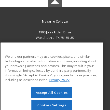
Navarro College
1900 John Arden Drive
Waxahachie, TX 75165 US
MAIN CONTENT
Career Training
We and our partners may use cookies, pixels, and similar
technologies to collect information about you, including about
ADDITIONAL RESOURCES
your browsing activities and devices. This may result in your
information being collected by our third-party partners. By
Military
Student Blog
choosing to "Accept All Cookies", you agree to these practices,
Financial Assistance
including as described in the
Privacy Policy
Help
Accept All Cookies
© 2026 ed2go, a division of Cengage Learning. All rights
reserved. The material on this site cannot be reproduced or
redistributed unless you have obtained prior written
Cookies Settings
permission from Cengage Learning.
Privacy Policy