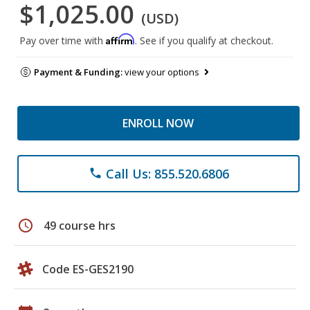
$1,025.00
(USD)
Affirm
Pay over time with
. See if you qualify at checkout.
Payment & Funding:
view your options
ENROLL NOW
Call Us: 855.520.6806
phone
schedule
49 course hrs
Code ES-GES2190