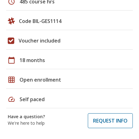
schedule
485 course hrs
Code BIL-GES1114
Voucher included
calendar_today
18 months
grid_on
Open enrollment
speed
Self paced
Have a question?
REQUEST INFO
We're here to help