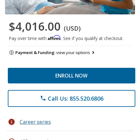
$4,016.00
(USD)
Affirm
Pay over time with
. See if you qualify at checkout.
Payment & Funding:
view your options
ENROLL NOW
Call Us: 855.520.6806
phone
info
Career series