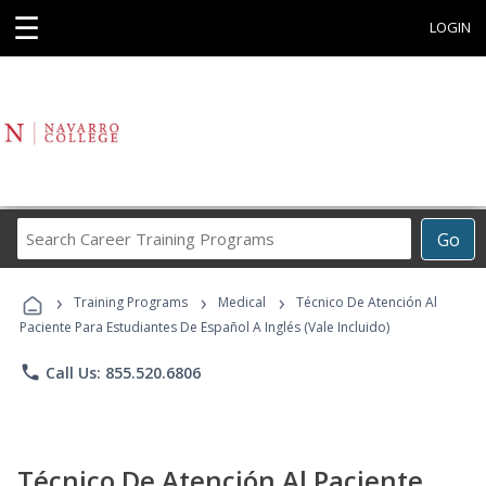
☰
LOGIN
Search
Go
Career
Training
›
›
›
Programs
Training Programs
Medical
Técnico De Atención Al
Paciente Para Estudiantes De Español A Inglés (Vale Incluido)
phone
Call Us: 855.520.6806
Técnico De Atención Al Paciente