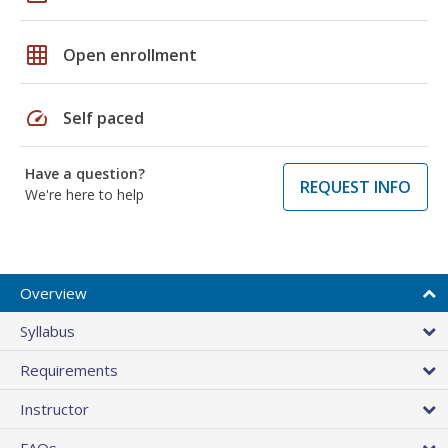
grid_on
Open enrollment
speed
Self paced
Have a question?
REQUEST INFO
We're here to help
Overview
Syllabus
Requirements
Instructor
FAQs