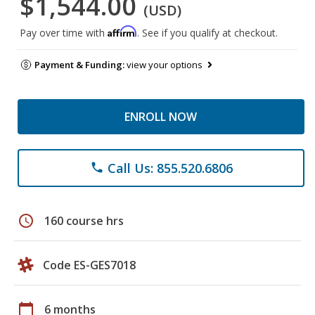
$1,544.00
(USD)
Affirm
Pay over time with
. See if you qualify at checkout.
Payment & Funding:
view your options
ENROLL NOW
Call Us: 855.520.6806
phone
schedule
160 course hrs
Code ES-GES7018
calendar_today
6 months