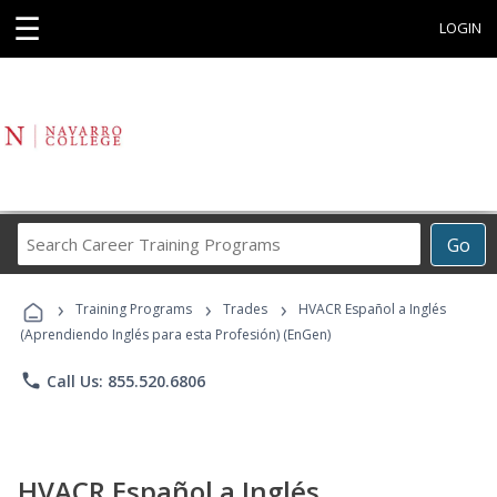
☰
LOGIN
Search
Go
Career
Training
›
›
›
Programs
Training Programs
Trades
HVACR Español a Inglés
(Aprendiendo Inglés para esta Profesión) (EnGen)
phone
Call Us: 855.520.6806
HVACR Español a Inglés